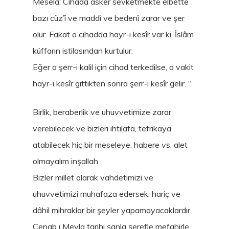
Meselâ: Cihada asker sevketmekte elbette
bazı cüz’î ve maddî ve bedenî zarar ve şer
olur. Fakat o cihadda hayr-ı kesîr var ki, İslâm
küffarın istilasından kurtulur.
Eğer o şerr-i kalil için cihad terkedilse, o vakit
hayr-ı kesîr gittikten sonra şerr-i kesîr gelir. “
Birlik, beraberlik ve uhuvvetimize zarar
verebilecek ve bizleri ihtilafa, tefrikaya
atabilecek hiç bir meseleye, habere vs. alet
olmayalım inşallah
Bizler millet olarak vahdetimizi ve
uhuvvetimizi muhafaza edersek, hariç ve
dâhil mihraklar bir şeyler yapamayacaklardır.
Cenab ı Mevla tarihi şanla şerefle mefahirle