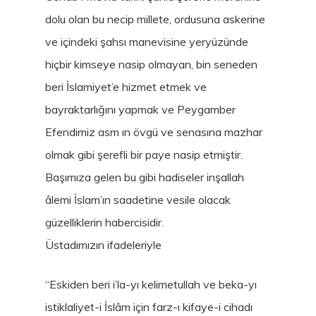
dolu olan bu necip millete, ordusuna askerine
ve içindeki şahsı manevisine yeryüzünde
hiçbir kimseye nasip olmayan, bin seneden
beri İslamiyet’e hizmet etmek ve
bayraktarlığını yapmak ve Peygamber
Efendimiz asm ın övgü ve senasına mazhar
olmak gibi şerefli bir paye nasip etmiştir.
Başımıza gelen bu gibi hadiseler inşallah
âlemi İslam’ın saadetine vesile olacak
güzelliklerin habercisidir.
Üstadımızın ifadeleriyle
“Eskiden beri i’la-yı kelimetullah ve beka-yı
istiklaliyet-i İslâm için farz-ı kifaye-i cihadı