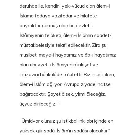
deruhde ile, kendini yek-vücud olan âlem-i
İslâma fedaya vazifedar ve hilafete
bayraktar görmüş olan bu devlet-i
İslâmiyenin felâketi, âlem-i İslâmın saadet-i
müstakbelesiyle telafi edilecektir. Zira şu
musibet, maye-i hayatımız ve âb-ı hayatımız
olan uhuvvet-i İslâmiyenin inkişaf ve
ihtizazını hârikulâde ta’cil etti. Biz incinir iken,
âlem-i İslâm ağlıyor. Avrupa ziyade incitse,
bağıracaktır. Şayet ölsek, yirmi öleceğiz,
üçyüz dirileceğiz. “
“Ümidvar olunuz şu istikbal inkılabı içinde en
yüksek gür sadâ, İslâm’ın sadâsı olacaktır.”