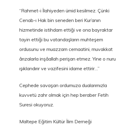
“Rahmet-i İlahiyeden ümid kesilmez. Çünki
Cenab-ı Hak bin seneden beri Kur’anın
hizmetinde istihdam ettiği ve ona bayraktar
tayin ettiği bu vatandaşların muhteşem
ordusunu ve muazzam cemaatini, muvakkat
ârızalarla inşâallah perişan etmez. Yine o nuru
ışıklandırır ve vazifesini idame ettirir…”
Cephede savaşan ordumuza dualarımızla
kuvvetü zahr olmak için hep beraber Fetih
Suresi okuyoruz.
Maltepe Eğitim Kültür İlim Derneği