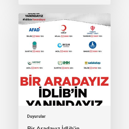
Duyurular
Bir Aradayız İdlib’in