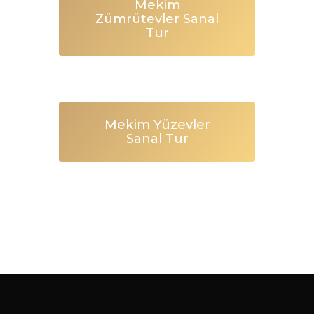
Mekim
Zümrütevler Sanal
Tur
Mekim Yüzevler
Sanal Tur